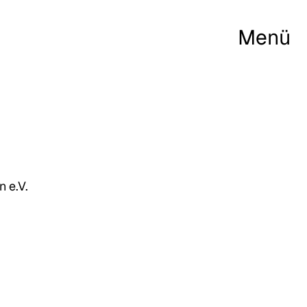
Menü
n e.V.