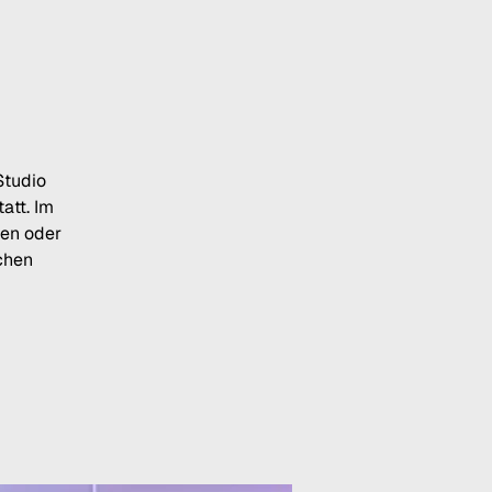
Studio
att. Im
len oder
chen