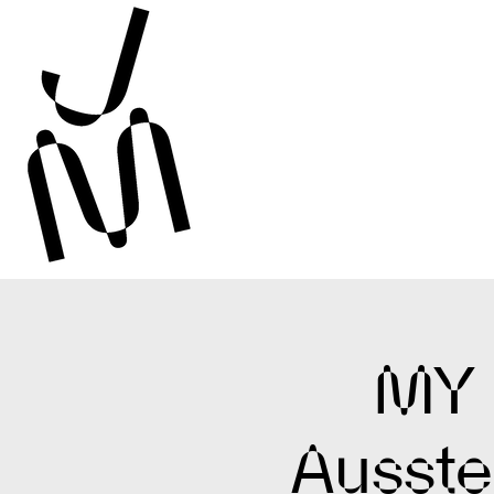
MY 
Ausste