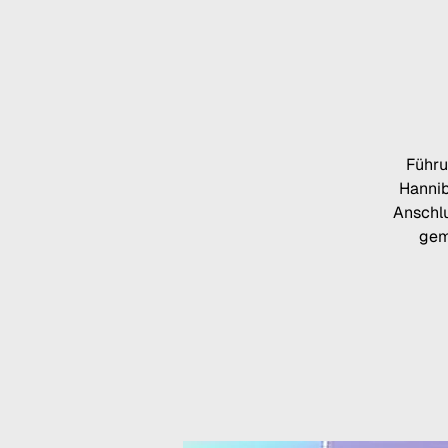
Führu
Hannib
Anschlu
gem