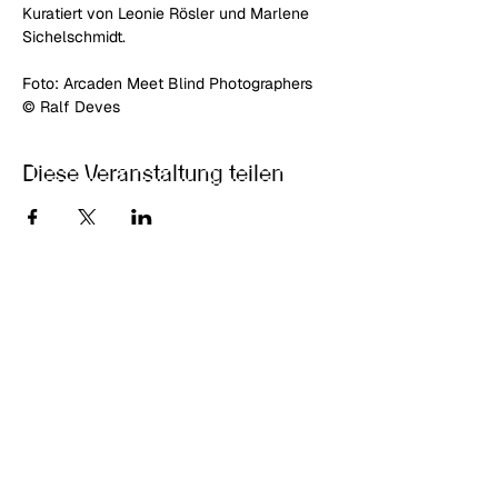
Kuratiert von Leonie Rösler und Marlene 
Sichelschmidt.
Foto: Arcaden Meet Blind Photographers 
© Ralf Deves
Diese Veranstaltung teilen
Junge Meister:innen –
Kunstnetzwerk Berlin e.V.
Kantstraße 107
D-10627 Berlin​
info@jungemeister.net